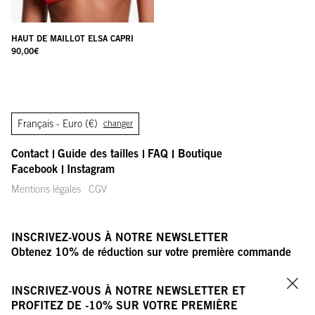
HAUT DE MAILLOT ELSA CAPRI
90,00
€
Français -
Euro (€)
changer
Contact
Guide des tailles
FAQ
Boutique
Facebook
Instagram
Mentions légales
CGV
INSCRIVEZ-VOUS À NOTRE NEWSLETTER
Obtenez 10% de réduction sur votre première commande
VOTRE ADRESSE E-MAIL
OK
INSCRIVEZ-VOUS À NOTRE NEWSLETTER ET
Fer
PROFITEZ DE -10% SUR VOTRE PREMIÈRE