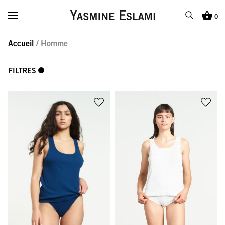
Yasmine Eslami
Afficher/masquer le menu
0
Recherche
Panier
Accueil
/ Homme
RECHERCHE
Recherche
Ferme
FILTRES