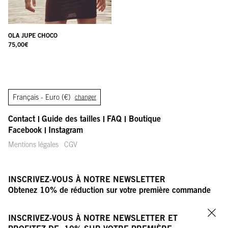
OLA JUPE CHOCO
75,00
€
Français -
Euro (€)
changer
Contact
Guide des tailles
FAQ
Boutique
Facebook
Instagram
Mentions légales
CGV
INSCRIVEZ-VOUS À NOTRE NEWSLETTER
Obtenez 10% de réduction sur votre première commande
VOTRE ADRESSE E-MAIL
OK
INSCRIVEZ-VOUS À NOTRE NEWSLETTER ET
Fer