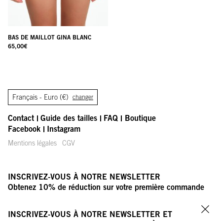
BAS DE MAILLOT GINA BLANC
65,00
€
Français -
Euro (€)
changer
Contact
Guide des tailles
FAQ
Boutique
Facebook
Instagram
Mentions légales
CGV
INSCRIVEZ-VOUS À NOTRE NEWSLETTER
Obtenez 10% de réduction sur votre première commande
VOTRE ADRESSE E-MAIL
OK
INSCRIVEZ-VOUS À NOTRE NEWSLETTER ET
Fer