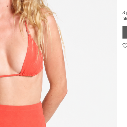
3 
pl