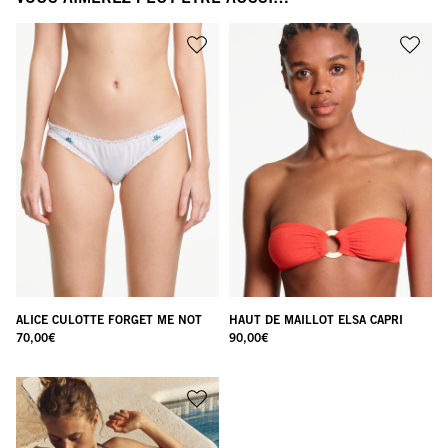
ALICE CULOTTE FORGET ME NOT
HAUT DE MAILLOT ELSA CAPRI
70,00
€
90,00
€