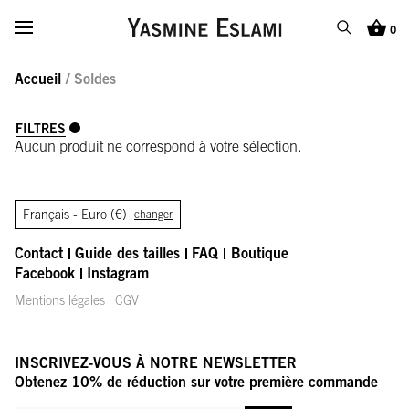
Yasmine Eslami
Afficher/masquer le menu
0
Recherche
Panier
Accueil
/ Soldes
RECHERCHE
Recherche
Ferme
FILTRES
Aucun produit ne correspond à votre sélection.
Français -
Euro (€)
changer
Contact
Guide des tailles
FAQ
Boutique
Facebook
Instagram
Mentions légales
CGV
INSCRIVEZ-VOUS À NOTRE NEWSLETTER
Obtenez 10% de réduction sur votre première commande